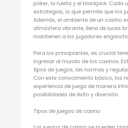
póker, la ruleta y el blackjack. Cada
estrategias, lo que permite que los j
Además, el ambiente de un casino 
atmósfera vibrante, llena de luces b
mantienen a los jugadores enganch
Para los principiantes, es crucial t
ingresar al mundo de los casinos. Es
tipos de juegos, las normas y regulaci
Con este conocimiento básico, los 
experiencia de juego de manera inf
posibilidades de éxito y diversión.
Tipos de juegos de casino
Los juegos de casino se pueden clasi