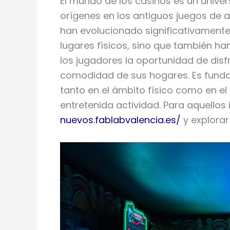
El mundo de los casinos es un univer
orígenes en los antiguos juegos de a
han evolucionado significativamente.
lugares físicos, sino que también ha
los jugadores la oportunidad de disf
comodidad de sus hogares. Es funda
tanto en el ámbito físico como en el
entretenida actividad. Para aquellos
nuevos.fablabvalencia.es/
y explorar