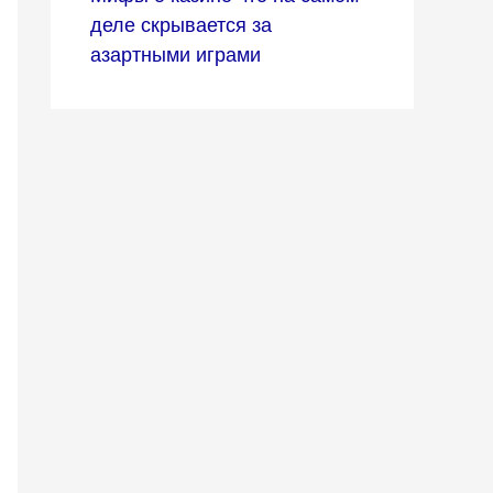
деле скрывается за
азартными играми