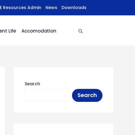
E Resources Admin
News
Downloads
nt Life
Accomodation
Search
Search