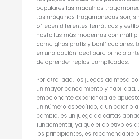
populares las máquinas tragamoneda
Las máquinas tragamonedas son, sin
ofrecen diferentes temáticas y estilo
hasta las más modernas con múltiple
como giros gratis y bonificaciones. 
en una opción ideal para principian
de aprender reglas complicadas.
Por otro lado, los juegos de mesa com
un mayor conocimiento y habilidad. L
emocionante experiencia de apuesta
un número específico, a un color o a 
cambio, es un juego de cartas donde 
fundamental, ya que el objetivo es a
los principiantes, es recomendable p