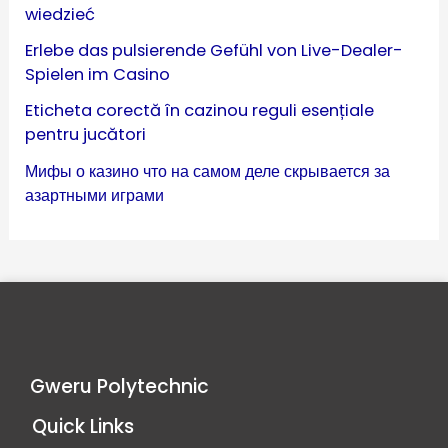
wiedzieć
Erlebe das pulsierende Gefühl von Live-Dealer-
Spielen im Casino
Eticheta corectă în cazinou reguli esențiale
pentru jucători
Мифы о казино что на самом деле скрывается за
азартными играми
Gweru Polytechnic
Quick Links