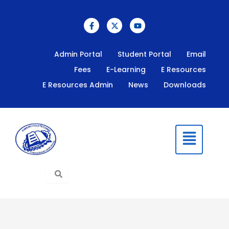
Skip
F
X
Y
to
a
-
o
content
c
t
u
e
w
t
b
i
u
Admin Portal
Student Portal
Email
o
t
b
o
t
e
Fees
E-Learning
E Resources
k
e
-
r
E Resources Admin
News
Downloads
f
Menu