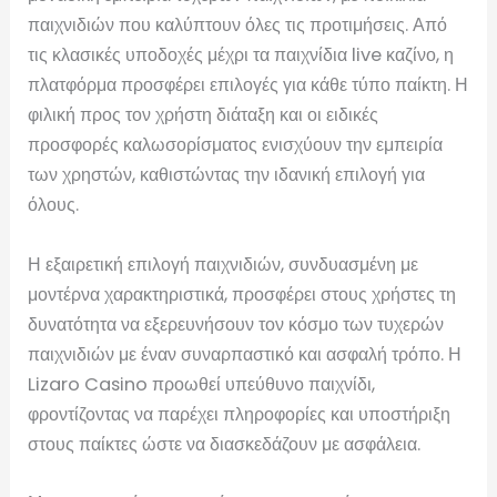
παιχνιδιών που καλύπτουν όλες τις προτιμήσεις. Από
τις κλασικές υποδοχές μέχρι τα παιχνίδια live καζίνο, η
πλατφόρμα προσφέρει επιλογές για κάθε τύπο παίκτη. Η
φιλική προς τον χρήστη διάταξη και οι ειδικές
προσφορές καλωσορίσματος ενισχύουν την εμπειρία
των χρηστών, καθιστώντας την ιδανική επιλογή για
όλους.
Η εξαιρετική επιλογή παιχνιδιών, συνδυασμένη με
μοντέρνα χαρακτηριστικά, προσφέρει στους χρήστες τη
δυνατότητα να εξερευνήσουν τον κόσμο των τυχερών
παιχνιδιών με έναν συναρπαστικό και ασφαλή τρόπο. Η
Lizaro Casino προωθεί υπεύθυνο παιχνίδι,
φροντίζοντας να παρέχει πληροφορίες και υποστήριξη
στους παίκτες ώστε να διασκεδάζουν με ασφάλεια.