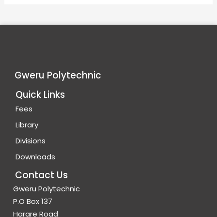
Gweru Polytechnic
Quick Links
Fees
Library
Divisions
Downloads
Contact Us
Gweru Polytechnic
P.O Box 137
Harare Road