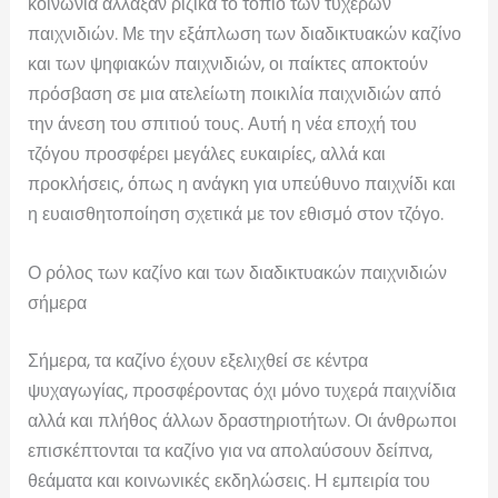
κοινωνία άλλαξαν ριζικά το τοπίο των τυχερών
παιχνιδιών. Με την εξάπλωση των διαδικτυακών καζίνο
και των ψηφιακών παιχνιδιών, οι παίκτες αποκτούν
πρόσβαση σε μια ατελείωτη ποικιλία παιχνιδιών από
την άνεση του σπιτιού τους. Αυτή η νέα εποχή του
τζόγου προσφέρει μεγάλες ευκαιρίες, αλλά και
προκλήσεις, όπως η ανάγκη για υπεύθυνο παιχνίδι και
η ευαισθητοποίηση σχετικά με τον εθισμό στον τζόγο.
Ο ρόλος των καζίνο και των διαδικτυακών παιχνιδιών
σήμερα
Σήμερα, τα καζίνο έχουν εξελιχθεί σε κέντρα
ψυχαγωγίας, προσφέροντας όχι μόνο τυχερά παιχνίδια
αλλά και πλήθος άλλων δραστηριοτήτων. Οι άνθρωποι
επισκέπτονται τα καζίνο για να απολαύσουν δείπνα,
θεάματα και κοινωνικές εκδηλώσεις. Η εμπειρία του